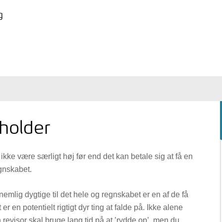
g
holder
ikke være særligt høj før end det kan betale sig at få en
egnskabet.
emlig dygtige til det hele og regnskabet er en af de få
er en potentielt rigtigt dyr ting at falde på. Ikke alene
n revisor skal bruge lang tid på at ’rydde op’, men du