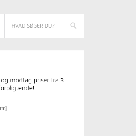
og modtag priser fra 3
forpligtende!
orm]