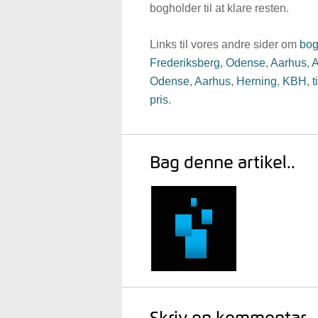
bogholder til at klare resten.
Links til vores andre sider om
bog
Frederiksberg
,
Odense
,
Aarhus
,
A
Odense
,
Aarhus
,
Herning
,
KBH
,
t
pris
.
Bag denne artikel..