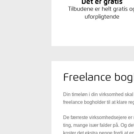
Det er gratis
Tilbudene er helt gratis o
uforpligtende
Freelance bog
Din timeløn i din virksomhed skal 
freelance bogholder til at klare r
De færreste virksomhedsejere er n
ting, mange især falder på. Og det 
koster det ekstra penge fordi at e