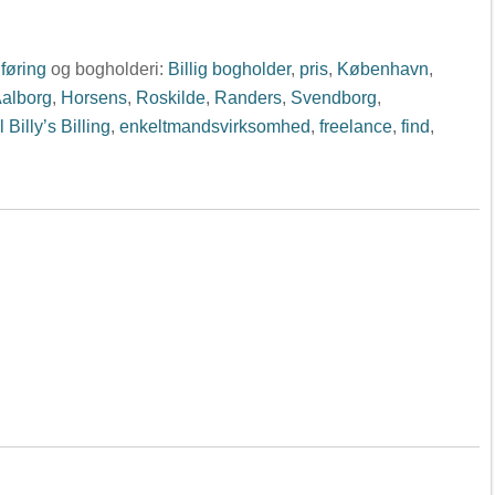
føring
og bogholderi:
Billig bogholder
,
pris
,
København
,
alborg
,
Horsens
,
Roskilde
,
Randers
,
Svendborg
,
il Billy’s Billing
,
enkeltmandsvirksomhed
,
freelance
,
find
,