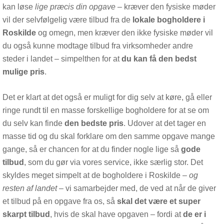
kan løse
lige præcis din opgave
– kræver den fysiske møder
vil der selvfølgelig være tilbud fra de
lokale bogholdere i
Roskilde
og omegn, men kræver den ikke fysiske møder vil
du også kunne modtage tilbud fra virksomheder andre
steder i landet – simpelthen for at
du kan få den bedst
mulige pris
.
Det er klart at det også er muligt for dig selv at køre, gå eller
ringe rundt til en masse forskellige bogholdere for at se om
du selv kan finde
den bedste pris
. Udover at det tager en
masse tid og du skal forklare om den samme opgave mange
gange, så er chancen for at du finder nogle lige så
gode
tilbud
, som du gør via vores service, ikke særlig stor. Det
skyldes meget simpelt at de bogholdere i Roskilde
– og
resten af landet –
vi samarbejder med, de ved at når de giver
et tilbud på en opgave fra os, så
skal det være et super
skarpt tilbud
, hvis de skal have opgaven – fordi at
de er i