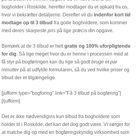
bogholder i Roskilde, herefter modtager du et opkald fra os,
hvor vi bekræfter detaljerne. Derefter vil du
indenfor kort tid
modtage op til 3 tilbud
fra gode bogholdere, som kommer
med
deres skarpeste pris
på lige præcis din opgave.
Bemærk at de 3 tilbud er helt
gratis og 100% uforpligtende
for dig
. Så lige meget hvor du er henne i processen med at
få styr på bogføringen kan du lige så godt
bruge et par
minutter
på at udfylde formularen, så du ved hvilke priser og
tilbud der er tilgængelige.
[jufform type=”bogforing” link=”Få 3 tilbud på bogføring”]
[/jufform]
Det er ikke nødvendigvis kun tilbud fra bogholdere som
holder til i Roskilde, det kan det dog godt være. Vi sørger for
at matche dig op med en bogføringskyndig virksomhed som