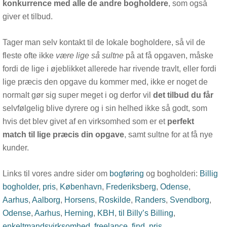
konkurrence med alle de andre bogholdere
, som også
giver et tilbud.
Tager man selv kontakt til de lokale bogholdere, så vil de
fleste ofte ikke
være lige så sultne
på at få opgaven, måske
fordi de lige i øjeblikket allerede har rivende travlt, eller fordi
lige præcis den opgave du kommer med, ikke er noget de
normalt gør sig super meget i og derfor vil
det tilbud du får
selvfølgelig blive dyrere og i sin helhed ikke så godt, som
hvis det blev givet af en virksomhed som er et
perfekt
match til lige præcis din opgave
, samt sultne for at få nye
kunder.
Links til vores andre sider om
bogføring
og bogholderi:
Billig
bogholder
,
pris
,
København
,
Frederiksberg
,
Odense
,
Aarhus
,
Aalborg
,
Horsens
,
Roskilde
,
Randers
,
Svendborg
,
Odense
,
Aarhus
,
Herning
,
KBH
,
til Billy’s Billing
,
enkeltmandsvirksomhed
,
freelance
,
find
,
pris
.