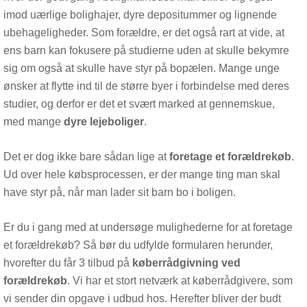
imod uærlige bolighajer, dyre depositummer og lignende
ubehageligheder. Som forældre, er det også rart at vide, at
ens barn kan fokusere på studierne uden at skulle bekymre
sig om også at skulle have styr på bopælen. Mange unge
ønsker at flytte ind til de større byer i forbindelse med deres
studier, og derfor er det et svært marked at gennemskue,
med mange
dyre lejeboliger
.
Det er dog ikke bare sådan lige at
foretage et forældrekøb
.
Ud over hele købsprocessen, er der mange ting man skal
have styr på, når man lader sit barn bo i boligen.
Er du i gang med at undersøge mulighederne for at foretage
et forældrekøb? Så bør du udfylde formularen herunder,
hvorefter du får 3 tilbud på
køberrådgivning ved
forældrekøb
. Vi har et stort netværk at køberrådgivere, som
vi sender din opgave i udbud hos. Herefter bliver der budt