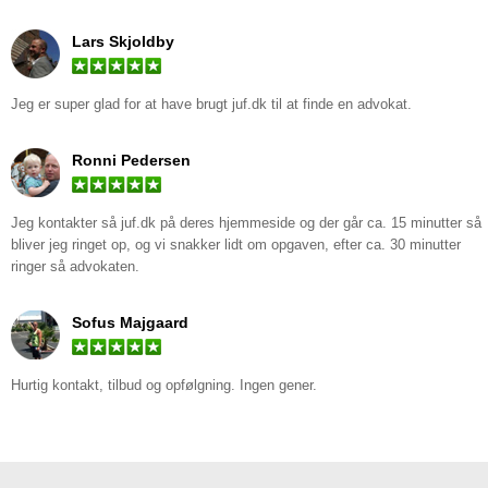
Lars Skjoldby
Jeg er super glad for at have brugt
juf.dk
til at finde en advokat.
Ronni Pedersen
Jeg kontakter så juf.dk på deres hjemmeside og der går ca. 15 minutter så
bliver jeg ringet op, og vi snakker lidt om opgaven, efter ca. 30 minutter
ringer så advokaten.
Sofus Majgaard
Hurtig kontakt, tilbud og opfølgning. Ingen gener.