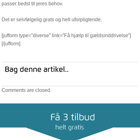
passer bedst til jeres behov.
Det er selvfølgelig grats og helt uforpligtende.
[jufform type=”diverse” link=”Få hjælp til gældsinddrivelse”]
[/jufform]
Bag denne artikel..
Comments are closed.
Få 3 tilbud
helt gratis