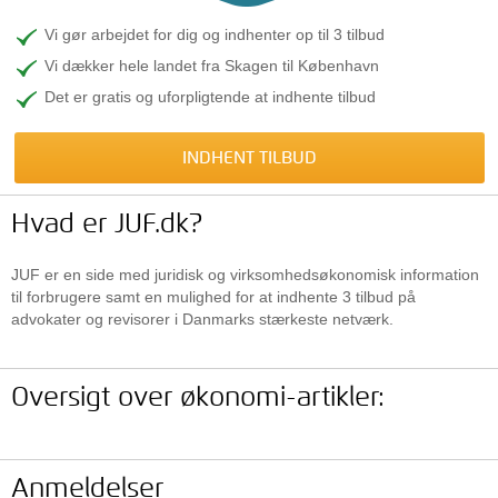
Vi gør arbejdet for dig og indhenter op til 3 tilbud
Vi dækker hele landet fra Skagen til København
Det er gratis og uforpligtende at indhente tilbud
INDHENT TILBUD
Hvad er JUF.dk?
JUF er en side med juridisk og virksomhedsøkonomisk information
til forbrugere samt en mulighed for at indhente 3 tilbud på
advokater og revisorer i Danmarks stærkeste netværk.
Oversigt over økonomi-artikler:
Anmeldelser